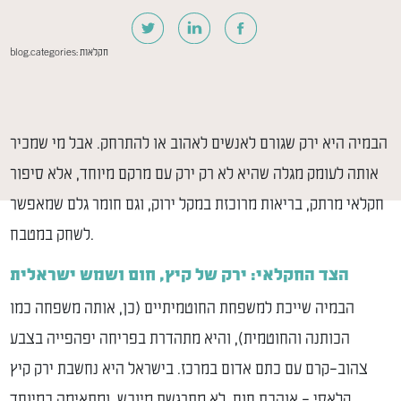
חקלאות
blog.categories:
הבמיה היא ירק שגורם לאנשים לאהוב או להתרחק. אבל מי שמכיר
אותה לעומק מגלה שהיא לא רק ירק עם מרקם מיוחד, אלא סיפור
חקלאי מרתק, בריאות מרוכזת במקל ירוק, וגם חומר גלם שמאפשר
לשחק במטבח.
הצד החקלאי: ירק של קיץ, חום ושמש ישראלית
הבמיה שייכת למשפחת החוטמיתיים (כן, אותה משפחה כמו
הכותנה והחוטמית), והיא מתהדרת בפריחה יפהפייה בצבע
צהוב–קרם עם כתם אדום במרכז. בישראל היא נחשבת ירק קיץ
קלאסי – אוהבת חום, לא מתרגשת מיובש, ומתאימה במיוחד