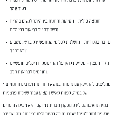
מקור לוויטמין C – עוזרת לחזק את מערכת החיסון ותורמת
לעור זוהר.
חומצה פולית – מסייעת וחיונית בין היתר לנשים בהריון
ולשמירה על בריאות כלי הדם.
נמוכה בקלוריות – מושלמת לכל מי שמחפש ירק בריא, משביע
ולא "כבד".
נוגדי חמצון – מסייעת להגן על הגוף מנזקי רדיקלים חופשיים
ותורמים לבריאות הלב.
* ממליצים להתייעץ עם מומחה בנושא היתרונות וערכים תזונתיים
של במיה, לפנות לאיש מקצוע עבור שאלות פרטניות.
במיה נחשבת גם לירק מסקרן מבחינת מרקם, היא מכילה חומרים
טבעיים (מוקילגנים) שגורמים לה להיות קצת "רירית". מה שבעבר