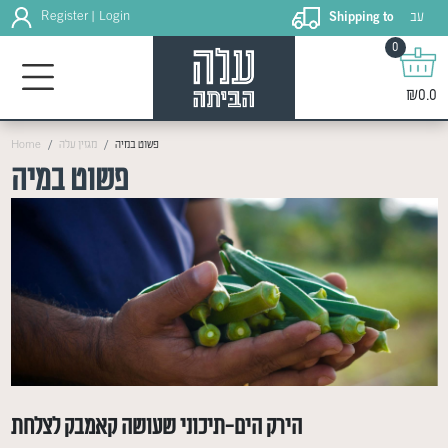
עב
Register
Login
Shipping to
|
0
₪0.0
פשוט במיה
מגזין עלה
Home
פשוט במיה
הירק הים-תיכוני שעושה קאמבק לצלחת