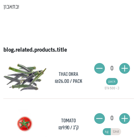
בתאבון!
blog.related.products.title
0
Thai okra
₪26.00
/ pack
pack
כ- 500 גרם
0
Tomato
/ ק"ג
₪9.90
kg
Unit