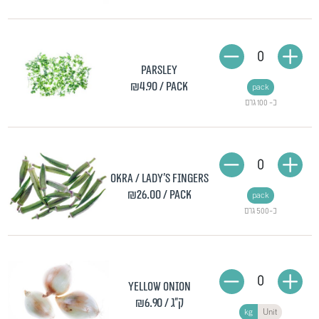
0
Parsley
₪4.90
/ pack
pack
כ- 100 גרם
0
Okra / Lady's fingers
₪26.00
/ pack
pack
כ-500 גרם
0
Yellow onion
/ ק"ג
₪6.90
kg
Unit