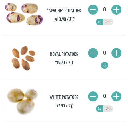
0
"Apache" potatoes
₪10.90
/ ק"ג
kg
Unit
0
Royal Potatoes
₪9.90
/ kg
kg
0
White potatoes
₪7.90
/ ק"ג
kg
Unit