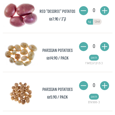
0
Red "Desiree" potatos
₪7.90
/ ק"ג
kg
Unit
0
Parisian potatoes
₪14.90
/ pack
pack
כ 1.5 ק"ג במארז
0
Parisian potatoes
₪5.90
/ pack
pack
כ-500 גרם