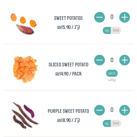
0
Sweet potatos
₪15.90
/ ק"ג
kg
Unit
0
Sliced Sweet Potato
₪14.90
/ pack
pack
400g
0
Purple sweet potato
₪18.90
/ ק"ג
kg
Unit