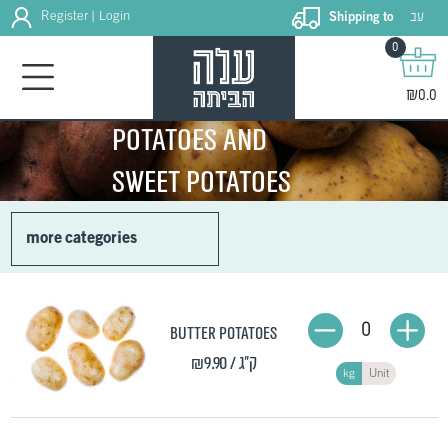
עב
Register
Login
Shipping to
|
0
₪0.0
Potatoes and
sweet potatoes
more categories
0
Butter potatoes
₪9.90
/ ק"ג
kg
Unit