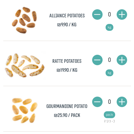
0
Alliance Potatoes
₪9.90
/ kg
kg
0
Ratte potatoes
₪19.90
/ kg
kg
0
Gourmandine potato
₪25.90
/ pack
pack
כ- 3 ק"ג