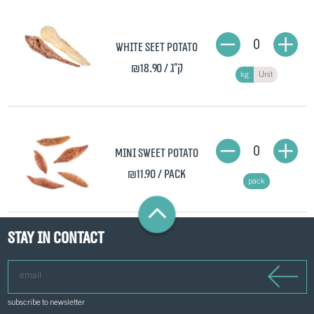
0
White seet potato
₪18.90
/ ק"ג
kg
Unit
0
Mini Sweet Potato
₪11.90
/ pack
pack
Stay in contact
email
subscribe to newsletter