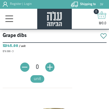
עב
Register
Login
Shipping to
|
0
₪0.0
Grape dibs
₪45.00
/ unit
כ- 300 גרם
0
unit