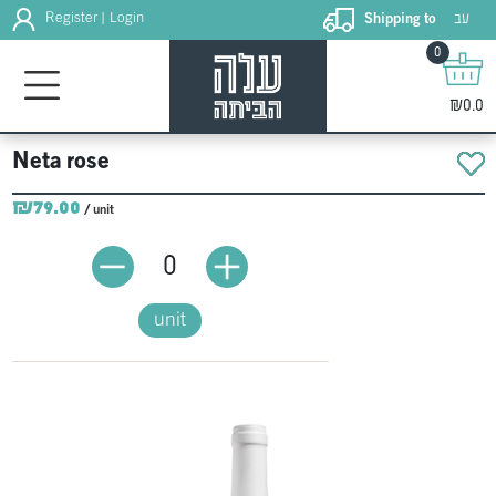
עב
Register
Login
Shipping to
|
0
₪0.0
Neta rose
₪79.00
/ unit
0
unit