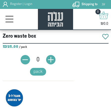
עב
Register
Login
Shipping to
|
0
₪0.0
Zero waste box
₪25.00
/ pack
0
pack