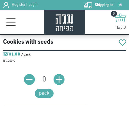
עב
Register
Login
Shipping to
|
0
₪0.0
Cookies with seeds
₪31.00
/ pack
כ-200 גרם
0
pack