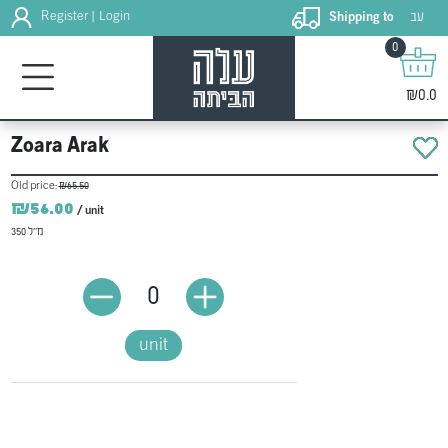
עב
Register
Login
Shipping to
|
0
₪0.0
Zoara Arak
Old price:
₪65.50
₪56.00
/ unit
350 מ"ל
0
unit