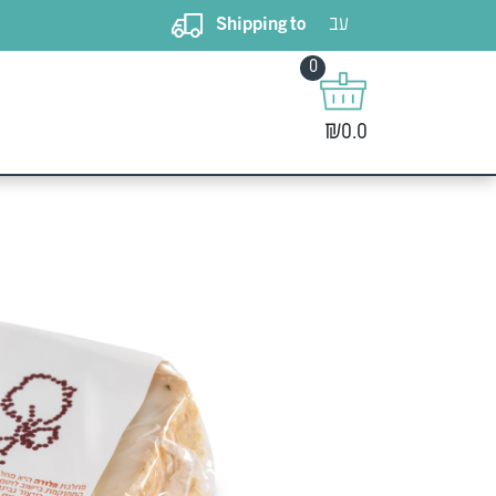
עב
Shipping to
0
₪0.0