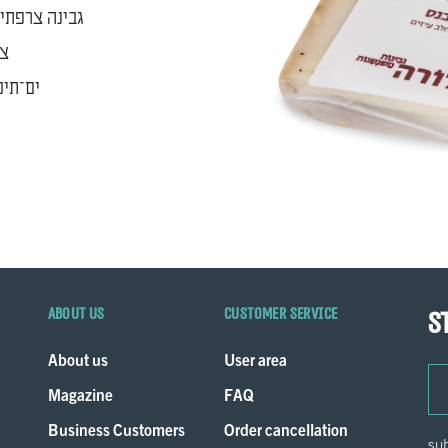
גבינה צרפתי
צר
ים־תיכ
About us
Customer service
S
About us
User area
ema
Magazine
FAQ
Business Customers
Order cancellation
sub