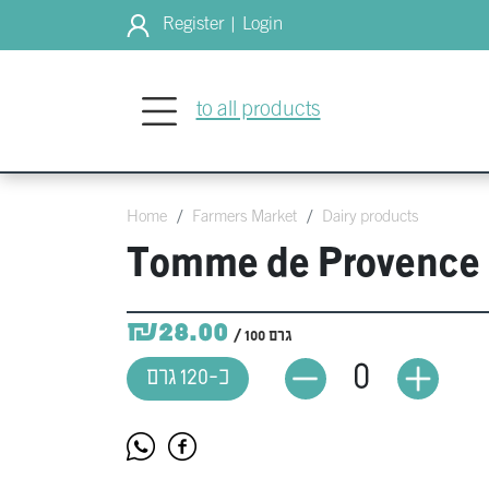
Register
Login
|
to all products
Home
Farmers Market
Dairy products
Tomme de Provence
₪28.00
/ 100 גרם
0
כ-120 גרם