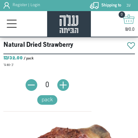
עב
Register
Login
Shipping to
|
0
₪0.0
Natural Dried Strawberry
₪32.00
/ pack
כ-80 גר'
0
pack