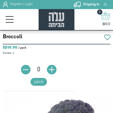
עב
Register
Login
Shipping to
|
0
₪0.0
Broccoli
₪19.90
/ pack
כ- 500 גרם
0
pack