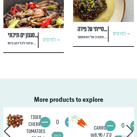
פטריות מוקפצות ברוטב אסייתי על פירה
לפרטים >
פטריות מוקפצות בסגנון ים תיכוני
מתכון של המאסטר #dar_healthyway‬‬
לפרטים >
תוספת חמה, קלה וטעימה לכל רגע ביום
More products to explore
Tiger
0
cherry
0
Carrot
tomatoes
/ ק"ג
₪8.90
pack