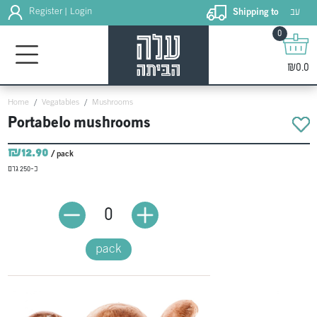
עב
Register
Login
Shipping to
|
0
₪0.0
Home
Vegatables
Mushrooms
Portabelo mushrooms
₪12.90
/ pack
כ-250 גרם
0
pack