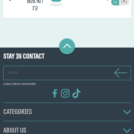
₪28.90
/
kg
Unit
כ 1.2 ק"ג
ק"ג
Stay in contact
email
subscribe to newsletter
Categories
About us