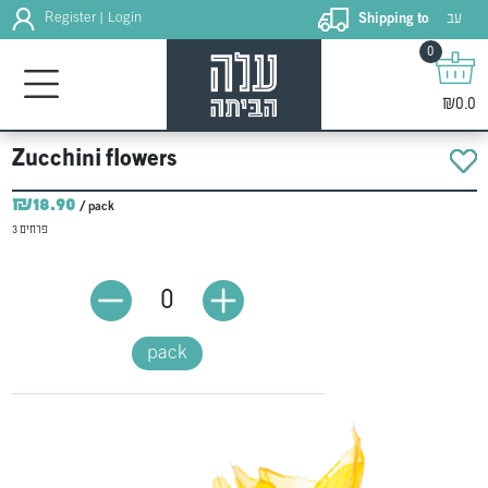
עב
Register
Login
Shipping to
|
0
₪0.0
Zucchini flowers
₪18.90
/ pack
3 פרחים
0
pack