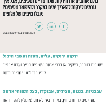
כולנו אוהבים את הירקות שלנו טריים וטעימים, אבל איך
גורמים לירקות להאריך ימים במקרר ולהישאר טעימים?
קבלו טיפים של אלופים:
חקלאות
טיפים
blog.categories:
ירקות ירוקים, עלים, חסות ועשבי תיבול
שומרים במקרר, בשקית או בכלי אטום ועוטפים בנייר מגבת או נייר
סופג כדי למנוע חדירת לחות.
עגבניות, בננות, חצילים, אבוקדו, בצל ותפוחי אדמה
מעדיפים להיות בחוץ, באזור יבש ולא חם (מומלץ להפריד את