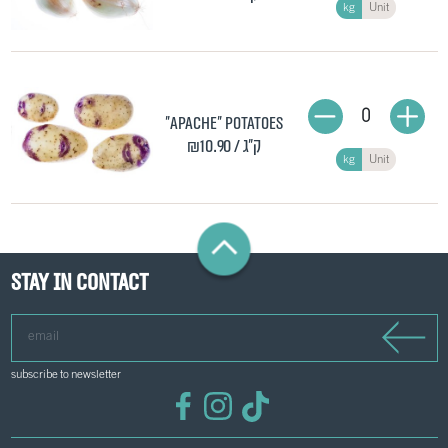
kg
Unit
0
"Apache" potatoes
/ ק"ג
₪10.90
kg
Unit
Stay in contact
email
subscribe to newsletter