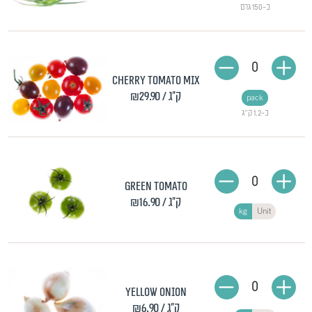
כ-150 גרם
0
Cherry tomato mix
/ ק"ג
₪29.90
pack
כ-1.2 ק"ג
0
Green tomato
/ ק"ג
₪16.90
kg
Unit
0
Yellow onion
/ ק"ג
₪6.90