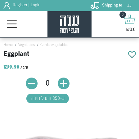
עב
Register
Login
Shipping to
|
0
₪0.0
Home
Vegatables
Garden vegetables
Eggplant
₪9.90
/ ק"ג
0
כ-350 גרם ליחידה