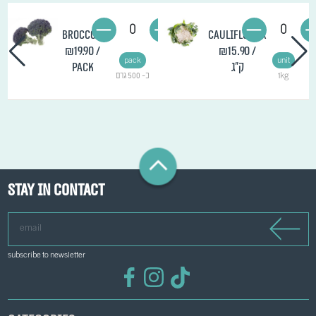
0
0
Broccoli
Cauliflower
₪19.90
/
₪15.90
/
pack
unit
ק"ג
pack
1kg
כ- 500 גרם
Stay in contact
email
subscribe to newsletter