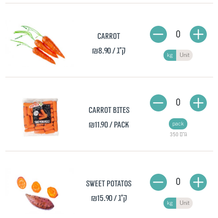
0
Carrot
₪8.90
/ ק"ג
kg
Unit
0
Carrot bites
₪11.90
/ pack
pack
350 גרם
0
Sweet potatos
₪15.90
/ ק"ג
kg
Unit