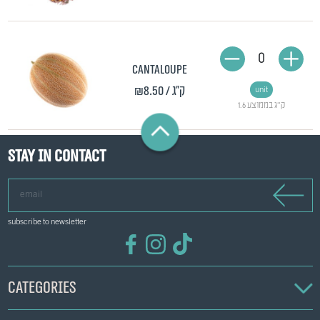
0
Cantaloupe
₪8.50
/ ק"ג
unit
1.6 ק"ג בממוצע
Stay in contact
email
subscribe to newsletter
Categories