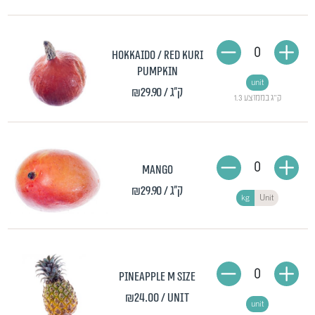
0
Hokkaido / Red kuri
pumpkin
unit
₪29.90
/ ק"ג
1.3 ק"ג בממוצע
0
Mango
₪29.90
/ ק"ג
kg
Unit
0
Pineapple M size
₪24.00
/ unit
unit