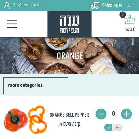
עב
Register
Login
Shipping to
|
0
₪0.0
Orange
more categories
0
Orange bell pepper
₪17.90
/ ק"ג
kg
Unit