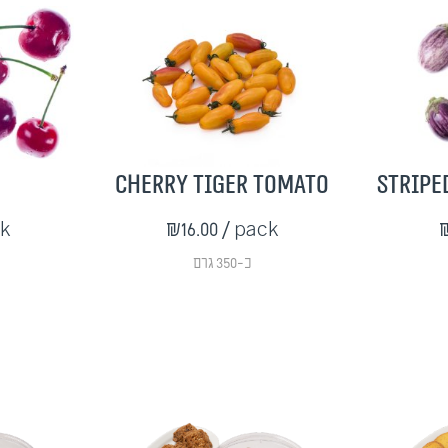
Cherry Tiger Tomato
Stripe
ck
₪16.00
/ pack
₪
כ-350 גרם