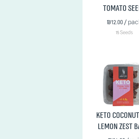
Tomato See
₪12.00
/ pac
15 Seeds
Keto Coconut
Lemon Zest B