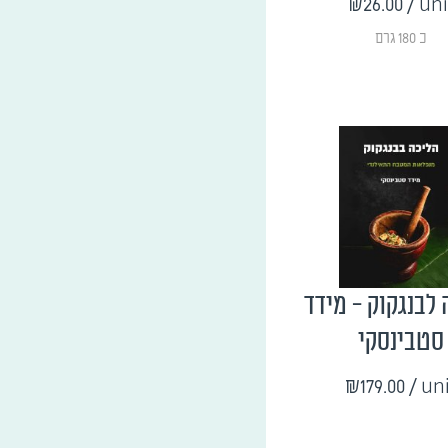
₪26.00
/ uni
כ 180 גרם
לבנגקוק - מידד
סטבינסקי
₪179.00
/ un