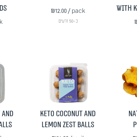
ds
with K
₪12.00
/ pack
k
כ-50 זרעים
₪
 and
Keto Coconut and
Na
alls
Lemon Zest Balls
P