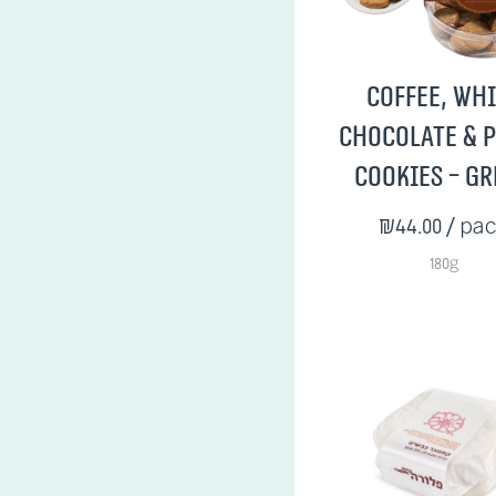
Coffee, Wh
Chocolate & 
Cookies - G
₪44.00
/ pa
180g