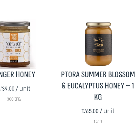
nger honey
Ptora Summer Blossom
& Eucalyptus Honey – 1
39.00
/ unit
kg
300 גרם
₪65.00
/ unit
1 ק"ג