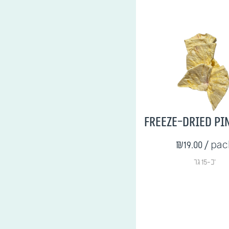
Freeze-Dried Pi
₪19.00
/ pac
כ-15 גר'