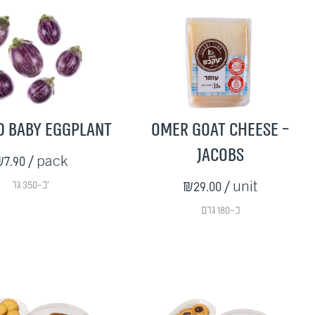
d Baby Eggplant
Omer Goat Cheese -
Jacobs
7.90
/ pack
כ-350 גר'
₪29.00
/ unit
כ-180 גרם