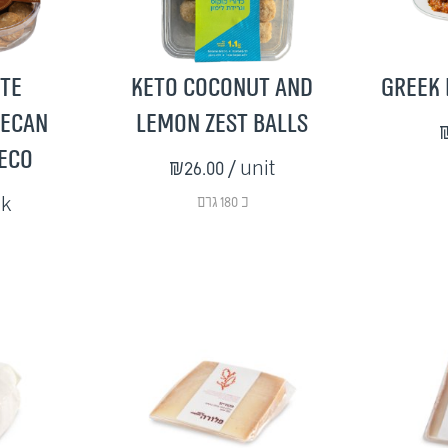
ite
Keto Coconut and
Greek 
Pecan
Lemon Zest Balls
₪
reco
₪26.00
/ unit
ck
כ 180 גרם