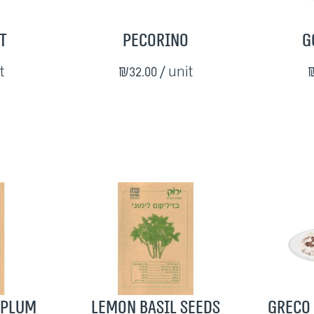
t
Pecorino
G
t
₪32.00
/ unit
₪
 Plum
Lemon Basil Seeds
Greco 