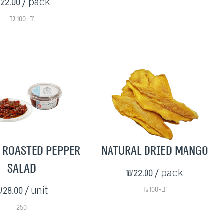
22.00
/ pack
כ-100 גר'
- Roasted Pepper
Natural Dried Mango
Salad
₪22.00
/ pack
28.00
/ unit
כ-100 גר'
250