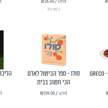
t
₪26.00
/ unit
₪
כ 180 גרם
הליכה 
סולו - ספר הבישול לאדם
Greco 
הכי חשוב בבית
it
₪159.00
/ unit
₪