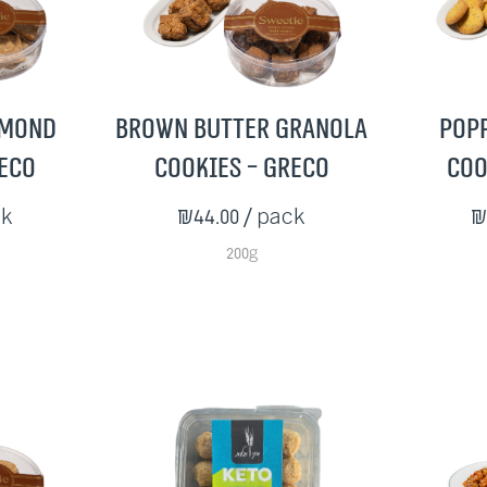
lmond
Brown Butter Granola
Pop
reco
Cookies - Greco
Coo
ck
₪44.00
/ pack
₪
200g