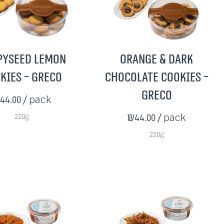
pyseed Lemon
Orange & Dark
kies - Greco
Chocolate Cookies -
Greco
44.00
/ pack
220g
₪44.00
/ pack
220g