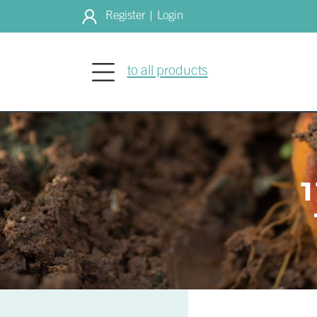
Register
Login
|
to all products